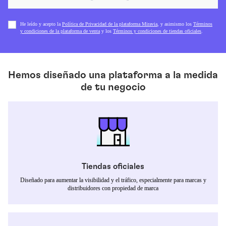
He leído y acepto la
Política de Privacidad de la plataforma Miravia
,
y asimismo los
Términos
y condiciones de la plataforma de venta
y los
Términos y condiciones de tiendas oficiales
.
Hemos diseñado una plataforma a la medida
de tu negocio
Tiendas oficiales
Diseñado para aumentar la visibilidad y el tráfico, especialmente para marcas y
distribuidores con propiedad de marca